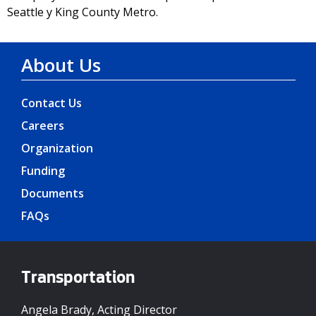
Seattle y King County Metro.
About Us
Contact Us
Careers
Organization
Funding
Documents
FAQs
Transportation
Angela Brady, Acting Director