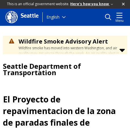
This is an official government website.
Here's how you know
Seattle
Skip
English
Menu
to
main
content
Wildfire Smoke Advisory Alert
Wildfire smoke has moved into western Washington, and air
quality may get worse through the week. An air quality alert is
in effect until at least Wednesday at 5:00 p.m. Air quality may
Seattle Department of
reach unhealthy levels through Thursday. Learn how to stay
safe by visiting the
City's Wildfire Smoke Safety page
.
Transportation
El Proyecto de
repavimentacion de la zona
de paradas finales de