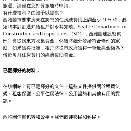
搬遷。請僅在您打算搬離時申請。
有什麼福利？由誰予以提供？
西雅圖市要求房東在將您的住房總費用上調至少 10% 時，必
須將本計劃通知給租戶以令其知曉。Seattle Department of
Construction and Inspections （SDCI，西雅圖建設監察
部）會從房東方收集資金，然後將錢分發給符合條件的家
庭。如果獲得批准，租戶將從市政府獲得一筆最高金額為 3
倍於每月住房費用的經濟援助資金。
已翻譯
好的
材料：
在該網站上有已翻譯
好
的文件，這些文件提供關於租賃法
規、租客保護、公平住房法律、公用設施和其他有用
的
資
訊。
西雅圖信仰包容和公平。我們歡迎移民和難民。