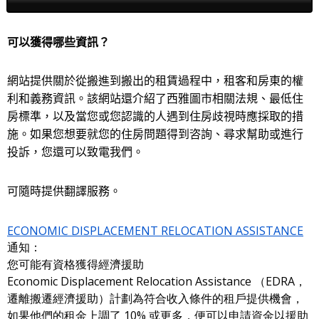
0
seconds
of
可以獲得哪些資訊？
0
seconds
網站提供關於從搬進到搬出的租賃過程中，租客和房東的權
利和義務資訊。該網站還介紹了西雅圖市相關法規、最低住
房標準，以及當您或您認識的人遇到住房歧視時應採取的措
施。
如果
您想要就您的住房問題
得到咨詢
、尋求幫助或進行
投訴，您還可以致電我們。
可隨時提供翻譯服務。
ECONOMIC DISPLACEMENT RELOCATION ASSISTANCE
通知：
您可能有資格獲得經濟援助
Economic Displacement Relocation Assistance （EDRA，
遷離搬遷經濟援助）計劃為符合收入條件的租戶提供機會，
如果他們的租金上調了 10% 或更多，便可以申請資金以援助