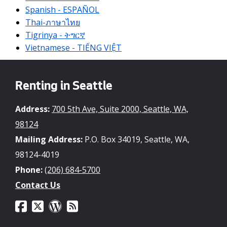
Spanish - ESPAÑOL
Thai-ภาษาไทย
Tigrinya - ትግርኛ
Vietnamese - TIẾNG VIỆT
Renting in Seattle
Address:
700 5th Ave, Suite 2000, Seattle, WA,
98124
Mailing Address:
P.O. Box 34019, Seattle, WA,
98124-4019
Phone:
(206) 684-5700
Contact Us