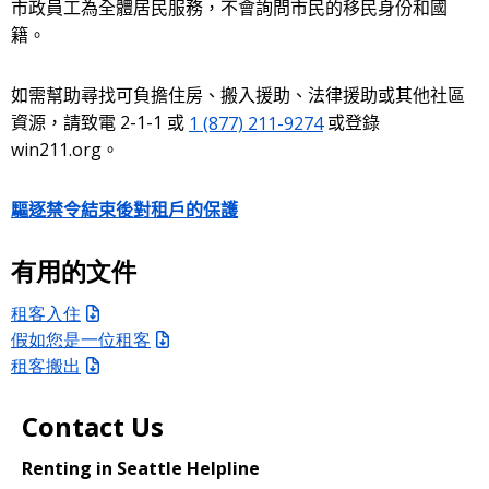
市政員工
為全體居民服務，不會詢問市民的移民身份和國
籍。
如需幫助尋找可負擔住房、搬入援助、法律援助或其他社區
2-1-1
1 (877) 211-9274
資源，請致電
或
或
登錄
win211.org
。
驅逐禁令結束後對租戶的保護
有用的文件
租客入住
假如您是一位租客
租客搬出
Contact Us
Renting in Seattle Helpline