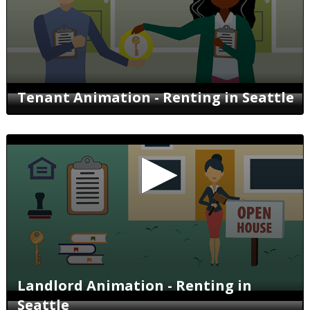
Tenant Animation - Renting in Seattle
0
seconds
of
0
seconds
Landlord Animation - Renting in
Seattle