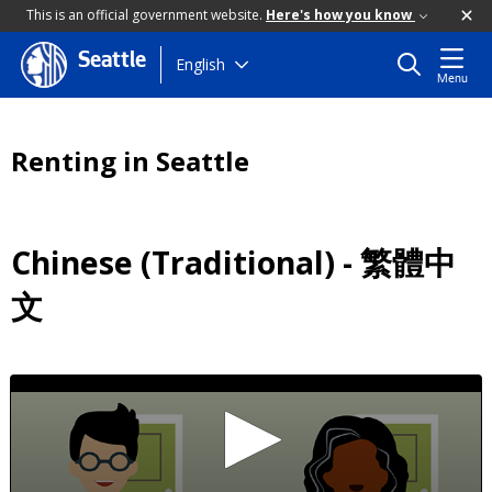
This is an official government website.
Here's how you know
Seattle
Skip
English
Menu
to
main
content
Renting in Seattle
Chinese (Traditional) - 繁體中
文