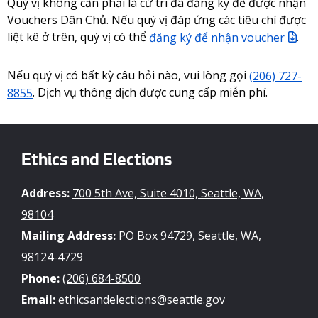
Quý vị không cần phải là cử tri đã đăng ký để được nhận
Vouchers Dân Chủ. Nếu quý vị đáp ứng các tiêu chí được
liệt kê ở trên, quý vị có thể
đăng ký để nhận voucher
.
Nếu quý vị có bất kỳ câu hỏi nào, vui lòng gọi
(206) 727-
8855
. Dịch vụ thông dịch được cung cấp miễn phí.
Ethics and Elections
Address:
700 5th Ave, Suite 4010, Seattle, WA,
98104
Mailing Address:
PO Box 94729, Seattle, WA,
98124-4729
Phone:
(206) 684-8500
Email:
ethicsandelections@seattle.gov