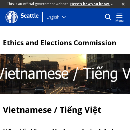
This is an official government website.
Here's how you know
Seattle
Skip
English
Menu
to
main
content
Ethics and Elections Commission
Vietnamese / Tiếng Việt