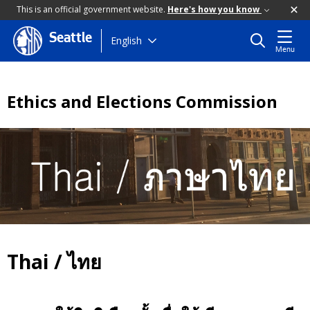
This is an official government website.
Here's how you know
Seattle
Skip
English
Menu
to
main
content
Ethics and Elections Commission
Thai / ไทย